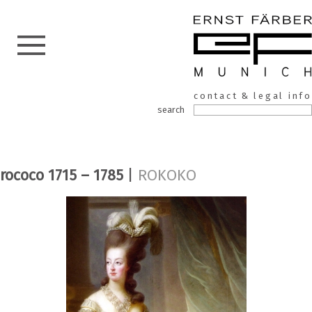
ERNST
Skip
contact & legal info
to
FÄRBER
search
the
content
rococo 1715 – 1785
|
ROKOKO