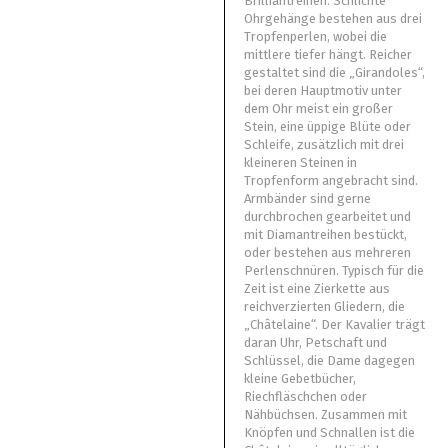
Brilliantreihen. Schlichte
Ohrgehänge bestehen aus drei
Tropfenperlen, wobei die
mittlere tiefer hängt. Reicher
gestaltet sind die „Girandoles“,
bei deren Hauptmotiv unter
dem Ohr meist ein großer
Stein, eine üppige Blüte oder
Schleife, zusätzlich mit drei
kleineren Steinen in
Tropfenform angebracht sind.
Armbänder sind gerne
durchbrochen gearbeitet und
mit Diamantreihen bestückt,
oder bestehen aus mehreren
Perlenschnüren. Typisch für die
Zeit ist eine Zierkette aus
reichverzierten Gliedern, die
„Châtelaine“. Der Kavalier trägt
daran Uhr, Petschaft und
Schlüssel, die Dame dagegen
kleine Gebetbücher,
Riechfläschchen oder
Nähbüchsen. Zusammen mit
Knöpfen und Schnallen ist die