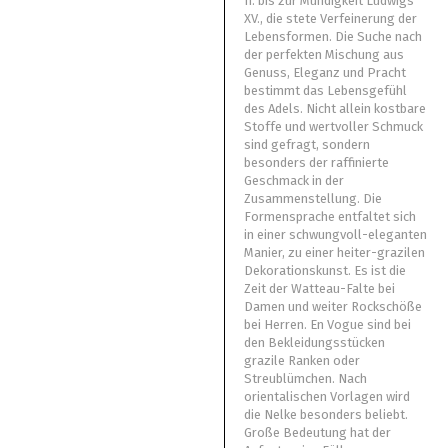
II. bis zur Mündigkeit Ludwigs
XV., die stete Verfeinerung der
Lebensformen. Die Suche nach
der perfekten Mischung aus
Genuss, Eleganz und Pracht
bestimmt das Lebensgefühl
des Adels. Nicht allein kostbare
Stoffe und wertvoller Schmuck
sind gefragt, sondern
besonders der raffinierte
Geschmack in der
Zusammenstellung. Die
Formensprache entfaltet sich
in einer schwungvoll-eleganten
Manier, zu einer heiter-grazilen
Dekorationskunst. Es ist die
Zeit der Watteau-Falte bei
Damen und weiter Rockschöße
bei Herren. En Vogue sind bei
den Bekleidungsstücken
grazile Ranken oder
Streublümchen. Nach
orientalischen Vorlagen wird
die Nelke besonders beliebt.
Große Bedeutung hat der