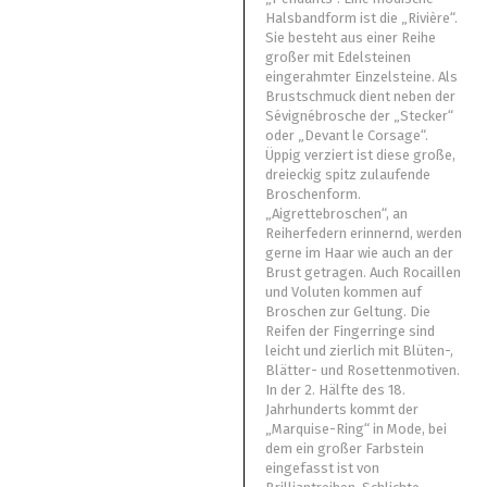
Halsbandform ist die „Rivière“.
Sie besteht aus einer Reihe
großer mit Edelsteinen
eingerahmter Einzelsteine. Als
Brustschmuck dient neben der
Sévignébrosche der „Stecker“
oder „Devant le Corsage“.
Üppig verziert ist diese große,
dreieckig spitz zulaufende
Broschenform.
„Aigrettebroschen“, an
Reiherfedern erinnernd, werden
gerne im Haar wie auch an der
Brust getragen. Auch Rocaillen
und Voluten kommen auf
Broschen zur Geltung. Die
Reifen der Fingerringe sind
leicht und zierlich mit Blüten-,
Blätter- und Rosettenmotiven.
In der 2. Hälfte des 18.
Jahrhunderts kommt der
„Marquise-Ring“ in Mode, bei
dem ein großer Farbstein
eingefasst ist von