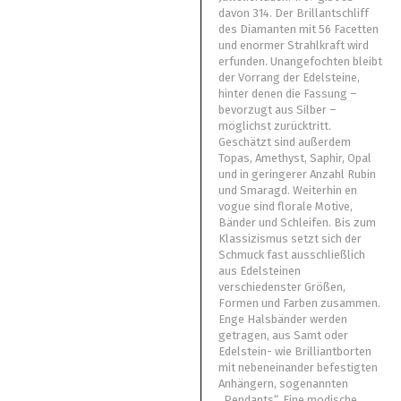
davon 314. Der Brillantschliff
des Diamanten mit 56 Facetten
und enormer Strahlkraft wird
erfunden. Unangefochten bleibt
der Vorrang der Edelsteine,
hinter denen die Fassung –
bevorzugt aus Silber –
möglichst zurücktritt.
Geschätzt sind außerdem
Topas, Amethyst, Saphir, Opal
und in geringerer Anzahl Rubin
und Smaragd. Weiterhin en
vogue sind florale Motive,
Bänder und Schleifen. Bis zum
Klassizismus setzt sich der
Schmuck fast ausschließlich
aus Edelsteinen
verschiedenster Größen,
Formen und Farben zusammen.
Enge Halsbänder werden
getragen, aus Samt oder
Edelstein- wie Brilliantborten
mit nebeneinander befestigten
Anhängern, sogenannten
„Pendants“. Eine modische